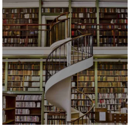
Idi
na
sadržaj