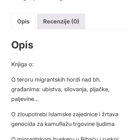
Opis
Recenzije (0)
Opis
Knjiga o:
O teroru migrantskih hordi nad bh.
građanima: ubistva, silovanja, pljačke,
paljevine…
O zloupotrebi Islamske zajednice i žrtava
genocida za kamuflažu trgovine ljudima
O migrantskom bunkeru u Bihaću i ruskoj