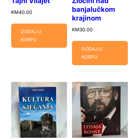
Tajni Vilajet
Zločini nad
banjalučkom
KM
40.00
krajinom
KM
30.00
DODAJ U
KORPU
DODAJ U
KORPU