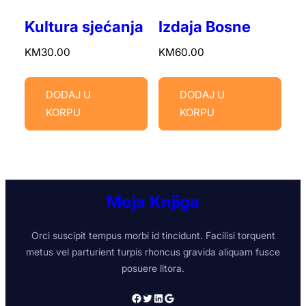
Kultura sjećanja
Izdaja Bosne
KM
30.00
KM
60.00
DODAJ U
DODAJ U
KORPU
KORPU
Moja Knjiga
Orci suscipit tempus morbi id tincidunt. Facilisi torquent
metus vel parturient turpis rhoncus gravida aliquam fusce
posuere litora.
Facebook
Twitter
LinkedIn
Google