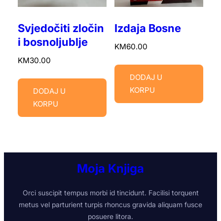
Svjedočiti zločin
Izdaja Bosne
i bosnoljublje
KM
60.00
KM
30.00
DODAJ U
KORPU
DODAJ U
KORPU
Moja Knjiga
Orci suscipit tempus morbi id tincidunt. Facilisi torquent
metus vel parturient turpis rhoncus gravida aliquam fusce
posuere litora.