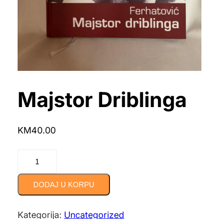
Majstor Driblinga
KM
40.00
Majstor
Driblinga
DODAJ U KORPU
količina
Kategorija:
Uncategorized