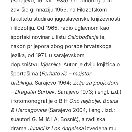
(Sarajevo, 19. XII. 1939). U rodnom gradu
završio gimnaziju 1959, na Filozofskom
fakultetu studirao jugoslavenske književnosti
i filozofiju. Od 1965. radio uglavnom kao
športski novinar u listu
Oslobođenje
te,
nakon prijepora zbog porabe hrvatskoga
jezika, od 1971. u sarajevskom
dopisništvu
Vjesnika.
Autor je dviju knjižica o
športašima (
Ferhatović – majstor
driblinga.
Sarajevo 1964;
Želja za pobjedom
– Dragutin Šurbek.
Sarajevo 1973; i engl. izd.)
i fotomonografije o BiH
Ono najbolje. Bosna
& Hercegovina
(Sarajevo 2004, i engl. izd.;
suautori G. Milić i A. Bosnić), a radijska
drama
Junaci iz Los Angelesa
izvedena mu