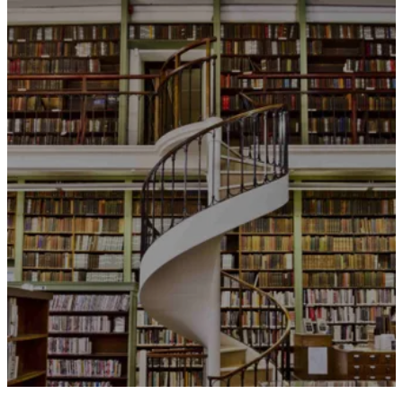
Idi
na
sadržaj