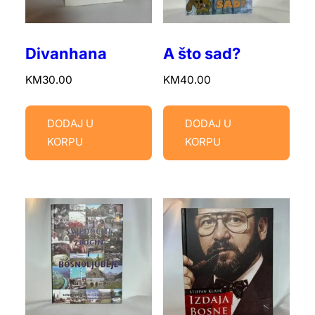
Divanhana
A što sad?
KM
30.00
KM
40.00
DODAJ U
DODAJ U
KORPU
KORPU