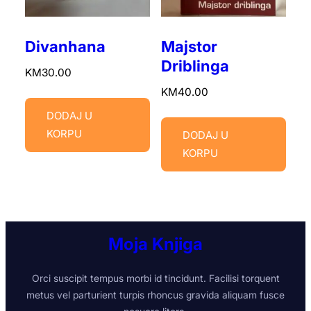
Divanhana
Majstor
Driblinga
KM
30.00
KM
40.00
DODAJ U
KORPU
DODAJ U
KORPU
Moja Knjiga
Orci suscipit tempus morbi id tincidunt. Facilisi torquent
metus vel parturient turpis rhoncus gravida aliquam fusce