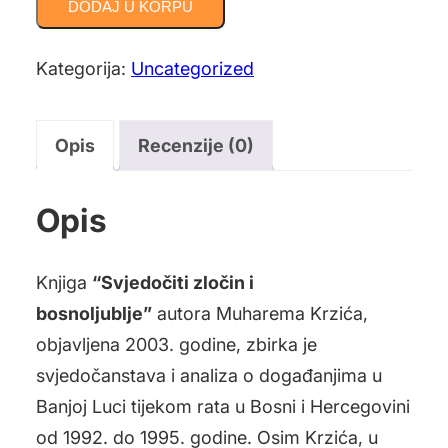
DODAJ U KORPU
i
bosnoljublje
Kategorija:
Uncategorized
količina
Opis
Recenzije (0)
Opis
Knjiga
“Svjedočiti zločin i
bosnoljublje”
autora Muharema Krzića,
objavljena 2003. godine, zbirka je
svjedočanstava i analiza o događanjima u
Banjoj Luci tijekom rata u Bosni i Hercegovini
od 1992. do 1995. godine. Osim Krzića, u