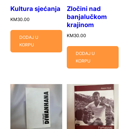
Kultura sjećanja
Zločini nad
banjalučkom
KM
30.00
krajinom
KM
30.00
DODAJ U
KORPU
DODAJ U
KORPU