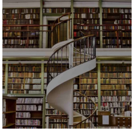
Idi
na
sadržaj