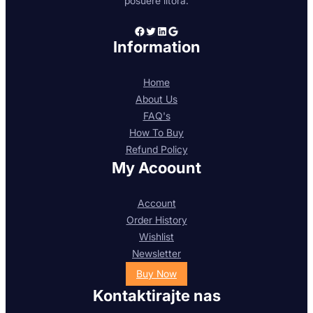
posuere litora.
Facebook
Twitter
LinkedIn
Google
Information
Home
About Us
FAQ's
How To Buy
Refund Policy
My Acoount
Account
Order History
Wishlist
Newsletter
Buy Now
Kontaktirajte nas