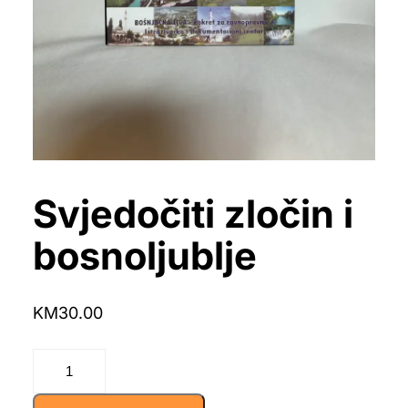
Svjedočiti zločin i
bosnoljublje
KM
30.00
Svjedočiti
zločin